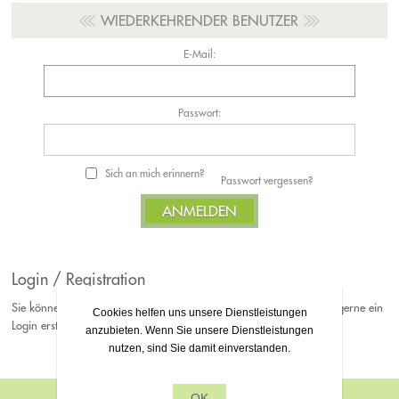
WIEDERKEHRENDER BENUTZER
E-Mail:
Passwort:
Sich an mich erinnern?
Passwort vergessen?
Login / Registration
Sie können Ihre Bestellungen jederzeit als Gast platzieren. Falls Sie gerne ein
Cookies helfen uns unsere Dienstleistungen
Login erstellen möchten, können Sie sich gerne bei uns Registrieren.
anzubieten. Wenn Sie unsere Dienstleistungen
nutzen, sind Sie damit einverstanden.
OK