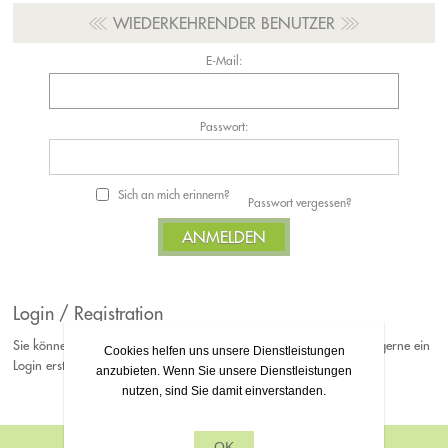
WIEDERKEHRENDER BENUTZER
E-Mail:
Passwort:
Sich an mich erinnern?
Passwort vergessen?
Login / Registration
Sie können Ihre Bestellungen jederzeit als Gast platzieren. Falls Sie gerne ein
Cookies helfen uns unsere Dienstleistungen
Login erstellen möchten, können Sie sich gerne bei uns Registrieren.
anzubieten. Wenn Sie unsere Dienstleistungen
nutzen, sind Sie damit einverstanden.
OK