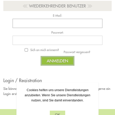
WIEDERKEHRENDER BENUTZER
E-Mail:
Passwort:
Sich an mich erinnern?
Passwort vergessen?
Login / Registration
Sie können Ihre Bestellungen jederzeit als Gast platzieren. Falls Sie gerne ein
Cookies helfen uns unsere Dienstleistungen
Login erstellen möchten, können Sie sich gerne bei uns Registrieren.
anzubieten. Wenn Sie unsere Dienstleistungen
nutzen, sind Sie damit einverstanden.
OK