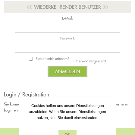
WIEDERKEHRENDER BENUTZER
E-Mail:
Passwort:
Sich an mich erinnern?
Passwort vergessen?
Login / Registration
Sie können Ihre Bestellungen jederzeit als Gast platzieren. Falls Sie gerne ein
Cookies helfen uns unsere Dienstleistungen
Login erstellen möchten, können Sie sich gerne bei uns Registrieren.
anzubieten. Wenn Sie unsere Dienstleistungen
nutzen, sind Sie damit einverstanden.
OK