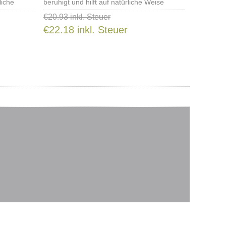
liche
beruhigt und hilft auf natürliche Weise
uen.
Stress und Unruhe abzubauen.
€20.93 inkl. Steuer
€22.18 inkl. Steuer