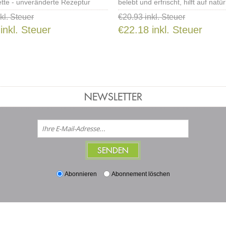
ette - unveränderte Rezeptur
belebt und erfrischt, hilft auf natür
Weise Stress und Unruhe abzuba
kl. Steuer
€20.93 inkl. Steuer
inkl. Steuer
€22.18 inkl. Steuer
NEWSLETTER
Abonnieren
Abonnement löschen