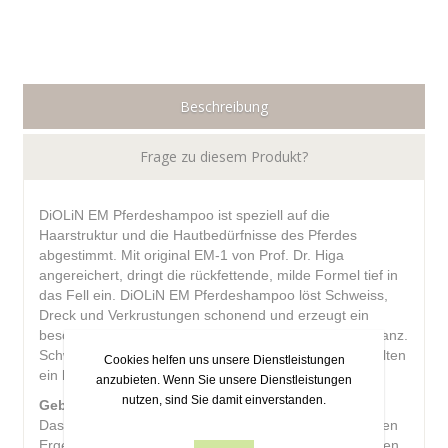
Beschreibung
Frage zu diesem Produkt?
DiOLiN EM Pferdeshampoo ist speziell auf die
Haarstruktur und die Hautbedürfnisse des Pferdes
abgestimmt. Mit original EM-1 von Prof. Dr. Higa
angereichert, dringt die rückfettende, milde Formel tief in
das Fell ein. DiOLiN EM Pferdeshampoo löst Schweiss,
Dreck und Verkrustungen schonend und erzeugt ein
besonders weiches Fell mit einem wunderschönem Glanz.
Schweif und Mähne sind leichter zu kämmen und erhalten
Cookies helfen uns unsere Dienstleistungen
ein luftig lockeres Volumen.
anzubieten. Wenn Sie unsere Dienstleistungen
nutzen, sind Sie damit einverstanden.
Gebrauchsanweisung
Das nasse Pferdefell gründlich aufschäumen. Die besten
Ergebnisse werden mit einem Schwamm und lauwarmen