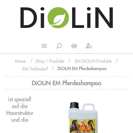
/
/
/
Shop / Produkte
EM DiOLiN Produkte
Home
/
DiOLiN EM Pferdeshampoo
EM Tierbedarf
DiOLiN EM Pferdeshampoo
ist speziell
auf die
Haarstruktur
und die