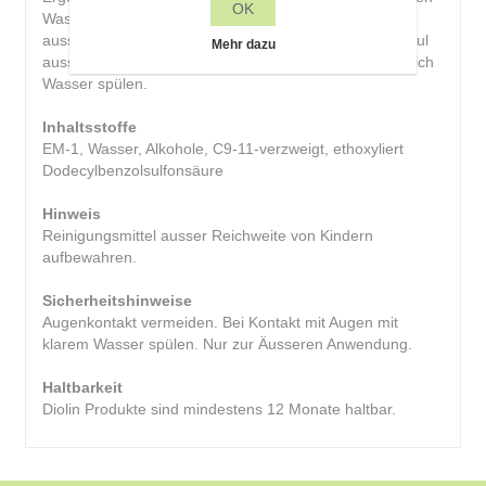
OK
Wasser erzielt, anschliessend mit klarem Wasser gut
ausspülen. Den Bereich um die Augen und um das Maul
Mehr dazu
aussparen. Bei Kontakt mit den Augen sofort mit reichlich
Wasser spülen.
Inhaltsstoffe
EM-1, Wasser, Alkohole, C9-11-verzweigt, ethoxyliert
Dodecylbenzolsulfonsäure
Hinweis
Reinigungsmittel ausser Reichweite von Kindern
aufbewahren.
Sicherheitshinweise
Augenkontakt vermeiden. Bei Kontakt mit Augen mit
klarem Wasser spülen. Nur zur Äusseren Anwendung.
Haltbarkeit
Diolin Produkte sind mindestens 12 Monate haltbar.