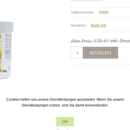
Artikelnummer:
39400
Hersteller:
Diolin AG
€25.61 inkl. Steu
Alter Preis:
Cookies helfen uns unsere Dienstleistungen anzubieten. Wenn Sie unsere
Dienstleistungen nutzen, sind Sie damit einverstanden.
Etikette - selber Inhalt <-
OK
iN EM Putzstein
reinigt verschmutzte, glatte Oberflächen. Die aktive K