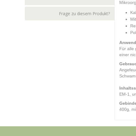
Mikroorg
Ka
Frage zu diesem Produkt?
Mi
Rei
Pol
Anwend
Für alle
einer ni
Gebrau
Angefeuc
Schwamm
Inhaltss
EM-1, un
Gebinde
400g, m