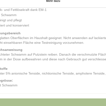
Mehr dazu
anismen aktiviert. Der DiOLiN EM Putzstein reinigt, pflegt, poliert und 
lk- und Fettlösekraft dank EM-1
t Schwamm
nigt und pflegt
iert und konserviert
ungsbereich
 glatten Oberflächen im Haushalt geeignet. Nicht anwenden auf lackier
cht einsehbaren Fläche eine Testreinigung vorzunehmen.
chsanweisung
hteter Schwamm auf Putzstein reiben. Danach die verschmutzte Fläc
 in der Dose aufbewahren und diese nach Gebrauch gut verschliesse
toffe
ter 5% anionische Tenside, nichtionische Tenside, amphotere Tenside, 
grösse:
it Schwamm