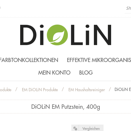
)
FARBTONKOLLEKTIONEN
EFFEKTIVE MIKROORGANI
MEIN KONTO
BLOG
/
/
/
DiOLiN E
odukte
EM DiOLiN Produkte
EM Haushaltsreiniger
DiOLiN EM Putzstein, 400g