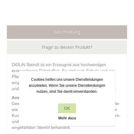
Beschreibung
Frage zu diesem Produkt?
DiOLiN Steinöl ist ein Erzeugnis aus hochwertigen
erneuerbaren Rohstoffen. Es wird zum Schutz und zur
Pflege von Naturstein-, Beton- und Estrichböden
Cookies helfen uns unsere Dienstleistungen
eingesetzt. Schützt die Oberfläche vor Verschmutzung
anzubieten. Wenn Sie unsere Dienstleistungen
und eindringendem Wasser und anderen Flüssigkeiten.
nutzen, sind Sie damit einverstanden.
Anwendungsbereich
Geeignet für all saugfähigen, mineralischen Untergründe
OK
wie Schiefer, Tuffstein sowie alkalieneutraler Beton oder
Kunststein. Monotone Anstrichträger wie Beton-, Zement-
Mehr dazu
und Anhydritestriche werden mit entsprechend
eingefärbten Steinöl behandelt.