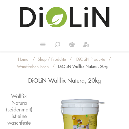
/
/
/
Shop / Produkte
DiOLiN Produkte
Home
/
DiOLiN Wallfix Natura, 20kg
Wandfarben Innen
DiOLiN Wallfix Natura, 20kg
Wallfix
Natura
(seidenmatt)
ist eine
waschfeste