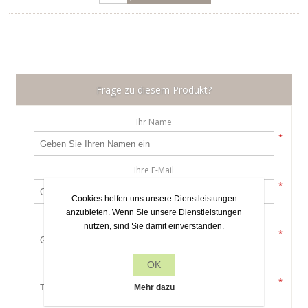
Frage zu diesem Produkt?
Ihr Name
*
Ihre E-Mail
*
Cookies helfen uns unsere Dienstleistungen
anzubieten. Wenn Sie unsere Dienstleistungen
Betreff:
nutzen, sind Sie damit einverstanden.
*
OK
Anfrage
*
Mehr dazu