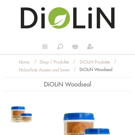
/
/
/
Shop / Produkte
DiOLiN Produkte
Home
/
DiOLiN Woodseal
Holzschutz Aussen und Innen
DiOLiN Woodseal