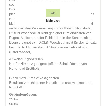
sogenannten Hirnholz. Nach der Applikation trocknet
DiOLiN Woodseal zu einer transparenten und
OK
plastoelastischen Schicht auf. Aufgrund der verwendeten
Naturöl-Kombination aus nachwachsenden Rohstoffen,
Mehr dazu
bleibt der natürliche Holzton erhalten. DiOLiN Woodseal
verhindert den Wassereinzug in das Konstruktionsholz.
DiOLiN Woodseal ist nicht geeignet zum Abdichten von
Fugen, Astlöchern oder Fehlstellen in der Konstruktion.
Ebenso eignet sich DiOLiN Woodseal nicht für den Einsatz
bei Kosntruktionen die mit Standwasser belastet sind
(unter Wasser).
Anwendungsbereich
Nur für Hirnholz geeignet (offene Schnittflächen von
Rund- und Brettholz)
Bindemittel / reaktive Agenzien
Emulsion verschiedener Natuöle aus nachwachsenden
Rohstoffen
Gebindegrössen:
250ml
500ml