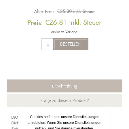
€25.30 inkl. Steuer
Alter Preis:
€26.81 inkl. Steuer
Preis:
exklusive
Versand
Beschreibung
Frage zu diesem Produkt?
DiOLiN Woodseal ist eine wasserbasierte, pastöse
Cookies helfen uns unsere Dienstleistungen
Dichtungsmasse zum abdichten von offenen
anzubieten. Wenn Sie unsere Dienstleistungen
Schnittflächen bei Rund- und Bretthölzern, den
nutzen, sind Sie damit einverstanden.