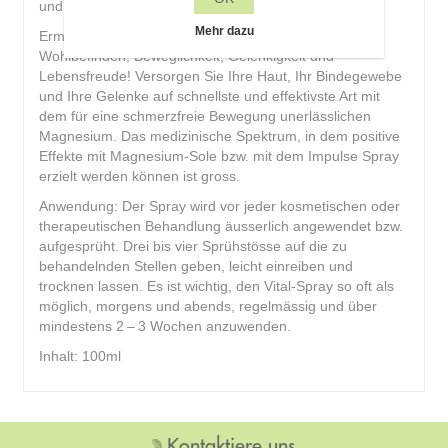
und Bewegungsproblemen hilft.
Mehr dazu
Ermöglichen Sie sich einen Neustart für mehr
Wohlbefinden, Beweglichkeit, Gelenkigkeit und
Lebensfreude! Versorgen Sie Ihre Haut, Ihr Bindegewebe
und Ihre Gelenke auf schnellste und effektivste Art mit
dem für eine schmerzfreie Bewegung unerlässlichen
Magnesium. Das medizinische Spektrum, in dem positive
Effekte mit Magnesium-Sole bzw. mit dem Impulse Spray
erzielt werden können ist gross.
Anwendung: Der Spray wird vor jeder kosmetischen oder
therapeutischen Behandlung äusserlich angewendet bzw.
aufgesprüht. Drei bis vier Sprühstösse auf die zu
behandelnden Stellen geben, leicht einreiben und
trocknen lassen. Es ist wichtig, den Vital-Spray so oft als
möglich, morgens und abends, regelmässig und über
mindestens 2 – 3 Wochen anzuwenden.
Inhalt: 100ml
Kontaktiere uns