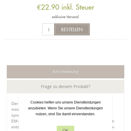
€22.90 inkl. Steuer
exklusive
Versand
Beschreibung
Frage zu diesem Produkt?
Cookies helfen uns unsere Dienstleistungen
Der EMsana Naturkosmetik Vital-Spray ist eine
anzubieten. Wenn Sie unsere Dienstleistungen
mineraltherapeutische Anwendung. Durch die
nutzen, sind Sie damit einverstanden.
synergetisch wirkenden Inhaltsstoffe Magnesium-Sole,
EM-Meersalz-Sole, EM fermentiert und Blütenessenzen
entsteht ein Allround­talent, das Ihnen bei Haut-, Gelenk-
OK