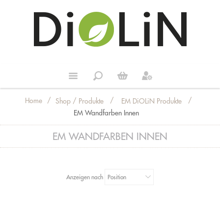
Home
/
/
/
Shop / Produkte
EM DiOLiN Produkte
EM Wandfarben Innen
EM WANDFARBEN INNEN
Anzeigen nach
Position