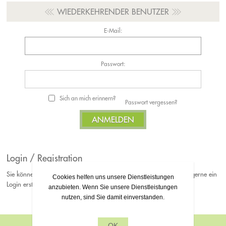
WIEDERKEHRENDER BENUTZER
E-Mail:
Passwort:
Sich an mich erinnern?
Passwort vergessen?
Login / Registration
Sie können Ihre Bestellungen jederzeit als Gast platzieren. Falls Sie gerne ein
Cookies helfen uns unsere Dienstleistungen
Login erstellen möchten, können Sie sich gerne bei uns Registrieren.
anzubieten. Wenn Sie unsere Dienstleistungen
nutzen, sind Sie damit einverstanden.
OK